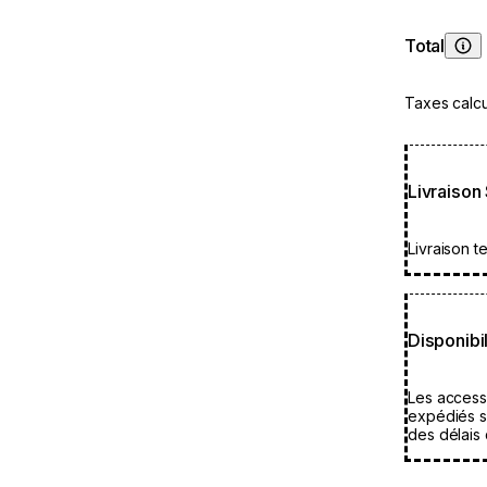
Total
App
Taxes calcu
Livraison
Livraison te
Disponibil
Les access
expédiés s
des délais 