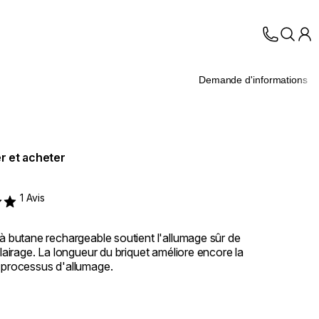
Demande d'informations
r et acheter
1 Avis
t of 5
 à butane rechargeable soutient l'allumage sûr de
clairage. La longueur du briquet améliore encore la
 processus d'allumage.