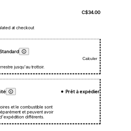
C$34.00
rendre encore plus
lated at checkout
 Standard
Apprendre encore plus
Calculer
rrestre jusqu'au trottoir.
ité
Prêt à expédier
●
Apprendre encore plus
oires et le combustible sont
éparément et peuvent avoir
d'expédition différents.