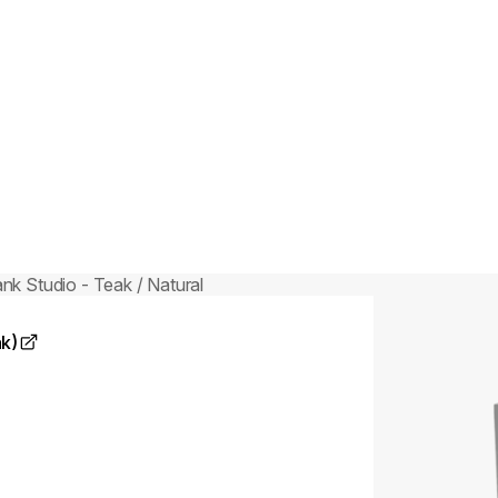
:
Couleurs:
ing image...
Loading image..
ak)