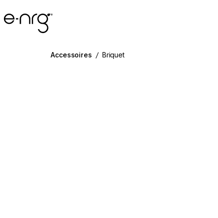
e-NRG Bioethanol
Accessoires
/
Briquet