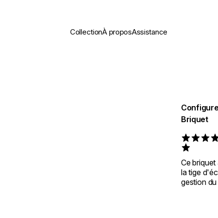
Collection
À propos
Assistance
Configure
Briquet
Rated 1 ou
Ce briquet
la tige d'é
gestion du