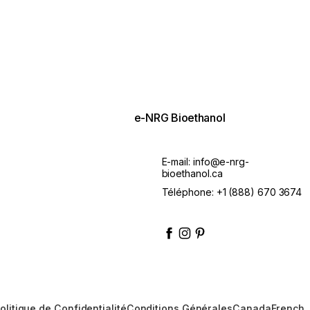
e-NRG Bioethanol
E-mail:
info@e-nrg-
bioethanol.ca
Téléphone:
+1 (888) 670 3674
enrgbioethanol
enrgfuel
enrgbioethanol
e-nrg-bioethanol-fue
olitique de Confidentialité
Conditions Générales
Canada
French