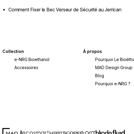
Comment Fixer le Bec Verseur de Sécurité au Jerrican
Collection
À propos
e-NRG Bioethanol
Pourquoi Le Bioétha
Accessoires
MAD Design Group
Blog
Pourquoi e-NRG ?
MAD Design
Fluid Con
Blinde Design
EcoSmart Fire
e-NRG Bioethanol