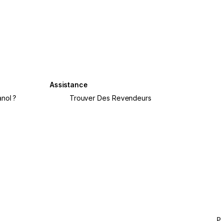
Assistance
nol ?
Trouver Des Revendeurs
crete
P